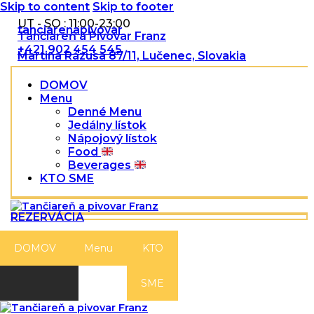
Skip to content
Skip to footer
UT - SO : 11:00-23:00
tanciarenapivovar
Tančiareň a Pivovar Franz
+421 902 454 545
Martina Rázusa 87/11, Lučenec, Slovakia
DOMOV
Menu
Denné Menu
Jedálny lístok
Nápojový lístok
Food
Beverages
KTO SME
REZERVÁCIA
DOMOV
Menu
KTO
SME