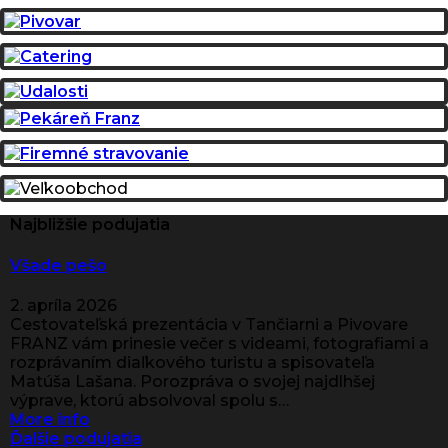
Najbližšie podujatia
Všade pešo
2. apríla 2026
Cestovateľská prezentácia v Tančiarni a Pivovare
FRANZ vám prinesie večer s videami, fotografiami a
rozprávaním diaľkového turistu a spisovateľa
Matúša Lašana. Porozpráva o svojej najdlhšej
výprave, ktorú absolvoval spolu s…
More info
Ďalšie podujatia