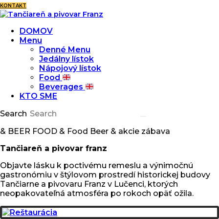
KONTAKT
DOMOV
Menu
Denné Menu
Jedálny lístok
Nápojový lístok
Food
Beverages
KTO SME
Search
&
BEER
FOOD
&
Food
Beer
&
akcie
zábava
Tančiareň a pivovar franz
Objavte lásku k poctivému remeslu a výnimočnú
gastronómiu v štýlovom prostredí historickej budovy
Tančiarne a pivovaru Franz v Lučenci, ktorých
neopakovateľná atmosféra po rokoch opäť ožila.