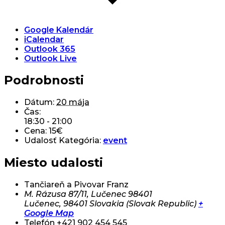
Google Kalendár
iCalendar
Outlook 365
Outlook Live
Podrobnosti
Dátum:
20 mája
Čas:
18:30 - 21:00
Cena:
15€
Udalosť Kategória:
event
Miesto udalosti
Tančiareň a Pivovar Franz
M. Rázusa 87/11, Lučenec 98401
Lučenec
,
98401
Slovakia (Slovak Republic)
+
Google Map
Telefón
+421 902 454 545