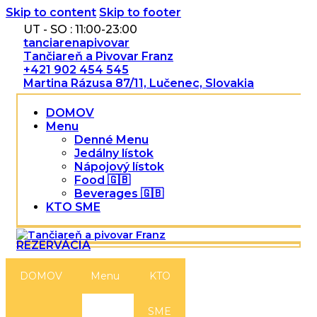
Skip to content
Skip to footer
UT - SO : 11:00-23:00
tanciarenapivovar
Tančiareň a Pivovar Franz
+421 902 454 545
Martina Rázusa 87/11, Lučenec, Slovakia
DOMOV
Menu
Denné Menu
Jedálny lístok
Nápojový lístok
Food 🇬🇧
Beverages 🇬🇧
KTO SME
REZERVÁCIA
DOMOV
Menu
KTO
SME