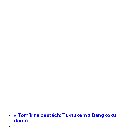
«
Tomík na cestách: Tuktukem z Bangkoku
domů