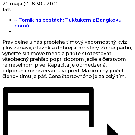
20 mája @ 18:30
-
21:00
15€
«
Tomík na cestách: Tuktukem z Bangkoku
domů
Pravidelne u nás prebieha tímový vedomostný kvíz
plný zábavy, otázok a dobrej atmosféry. Zober partiu,
vyberte si tímové meno a príďte si otestovať
všeobecný prehľad popri dobrom jedle a čerstvom
remeselnom pive. Kapacita je obmedzená,
odporúčame rezerváciu vopred. Maximálny počet
členov tímu je päť. Cena štartovného je za celý tím.