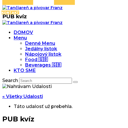
KONTAKT
PUB kvíz
DOMOV
Menu
Denné Menu
Jedálny lístok
Nápojový lístok
Food 🇬🇧
Beverages 🇬🇧
KTO SME
Search
« Všetky Udalosti
Táto udalosť už prebehla.
PUB kvíz