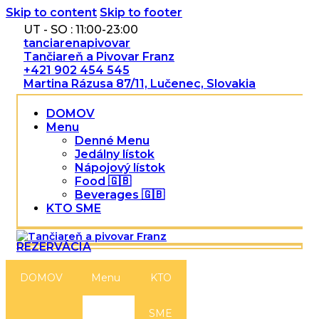
Skip to content
Skip to footer
UT - SO : 11:00-23:00
tanciarenapivovar
Tančiareň a Pivovar Franz
+421 902 454 545
Martina Rázusa 87/11, Lučenec, Slovakia
DOMOV
Menu
Denné Menu
Jedálny lístok
Nápojový lístok
Food 🇬🇧
Beverages 🇬🇧
KTO SME
REZERVÁCIA
DOMOV
Menu
KTO
SME