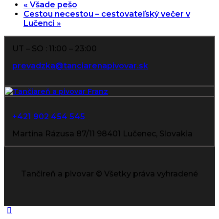
«
Všade pešo
Cestou necestou – cestovateľský večer v
Lučenci
»
UT – SO : 11:00 – 23:00
prevadzka@tanciarenapivovar.sk
+421 902 454 545
Martina Rázusa 87/11 98401 Lučenec, Slovakia
Tančireň a pivovar © Všetky práva vyhradené