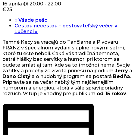
16 apríla @ 20:00
-
22:00
€25
«
Všade pešo
Cestou necestou – cestovateľský večer v
Lučenci
»
Temné Kecy sa vracajú do Tančiarne a Pivovaru
FRANZ v špeciálnom vydaní s úplne novými setmi,
ktoré tu ešte neboli. Čaká vás tradičná temnota,
ostré hlášky bez servítky a humor, pri ktorom sa
budete smiať aj tam, kde sa to (možno) nemá. Svoje
zážitky a príbehy zo života prinesú na pódium
Jerry
a
Dano Čistý
a o hudobný program sa postará
Bedña
.
Pripravte sa na večer nabitý tým najčiernejším
humorom a energiou, ktorá v sále spraví poriadny
rozruch. Vstup je vhodný pre publikum
od 15 rokov
.