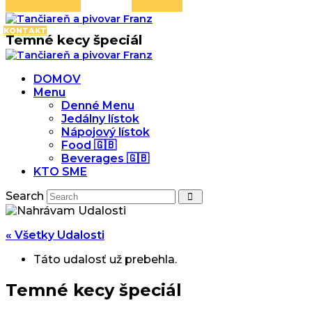
KONTAKT
Temné kecy špeciál
DOMOV
Menu
Denné Menu
Jedálny lístok
Nápojový lístok
Food 🇬🇧
Beverages 🇬🇧
KTO SME
Search
« Všetky Udalosti
Táto udalosť už prebehla.
Temné kecy špeciál