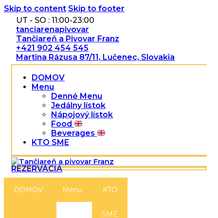
Skip to content
Skip to footer
UT - SO : 11:00-23:00
tanciarenapivovar
Tančiareň a Pivovar Franz
+421 902 454 545
Martina Rázusa 87/11, Lučenec, Slovakia
DOMOV
Menu
Denné Menu
Jedálny lístok
Nápojový lístok
Food
Beverages
KTO SME
REZERVÁCIA
DOMOV
Menu
KTO
SME