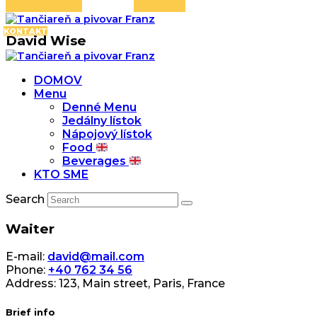
KONTAKT
David Wise
DOMOV
Menu
Denné Menu
Jedálny lístok
Nápojový lístok
Food
Beverages
KTO SME
Search
Waiter
E-mail:
david@mail.com
Phone:
+40 762 34 56
Address:
123, Main street, Paris, France
Brief info