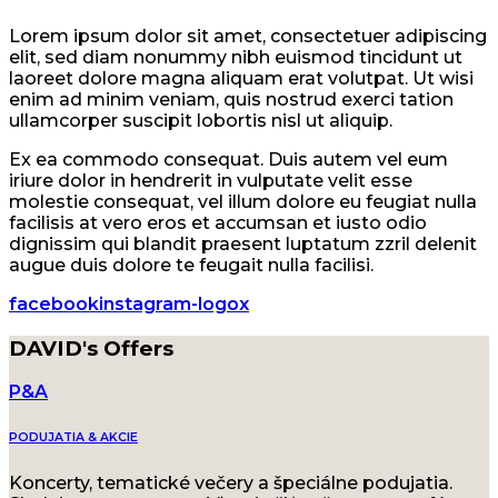
Lorem ipsum dolor sit amet, consectetuer adipiscing
elit, sed diam nonummy nibh euismod tincidunt ut
laoreet dolore magna aliquam erat volutpat. Ut wisi
enim ad minim veniam, quis nostrud exerci tation
ullamcorper suscipit lobortis nisl ut aliquip.
Ex ea commodo consequat. Duis autem vel eum
iriure dolor in hendrerit in vulputate velit esse
molestie consequat, vel illum dolore eu feugiat nulla
facilisis at vero eros et accumsan et iusto odio
dignissim qui blandit praesent luptatum zzril delenit
augue duis dolore te feugait nulla facilisi.
facebook
instagram-logo
x
DAVID's Offers
P&A
PODUJATIA & AKCIE
Koncerty, tematické večery a špeciálne podujatia.